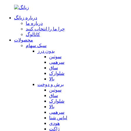
درباره زیانگ
درباره ما
چرا ما را انتخاب کنید
کاتالوگ
محصولات
سبک سهام
بدون درز
سوتین
سرهمی
ساق
شلوارک
بالا
برش و دوخت
سوتین
ساق
شلوارک
بالا
سرهمی
لباس شنا
هودی
ژاکت