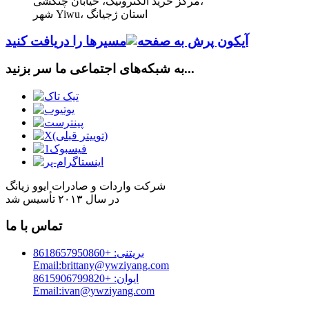
مرکز خرید الکترونیک، خیابان چنگشی،
شهر Yiwu، استان ژجیانگ
مسیرها را دریافت کنید
به شبکه‌های اجتماعی ما سر بزنید...
شرکت واردات و صادرات ایوو زیانگ
در سال ۲۰۱۳ تأسیس شد
تماس با ما
بریتنی: +8618657950860
Email:brittany@ywziyang.com
ایوان: +8615906799820
Email:ivan@ywziyang.com