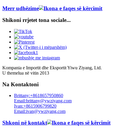
Merr udhëzime
Shikoni rrjetet tona sociale...
Kompania e Importit dhe Eksportit Yiwu Ziyang, Ltd.
U themelua në vitin 2013
Na Kontaktoni
Brittany:+8618657950860
Email:brittany@ywziyang.com
Ivan:+8615906799820
Email:ivan@ywziyang.com
Shkoni në kontakt