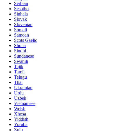
Serbian
Sesotho
Sinhala
Slovak
Slovenian
Somali
Samoan
Scots Gaelic
Shona
Sindhi
Sundanese
Swahili
Tajik
Tamil
Telugu
Thai
Ukrainian
Urdu
Uzbek
Vietnamese
Welsh
Xhosa
Yiddish
Yoruba
Zulu