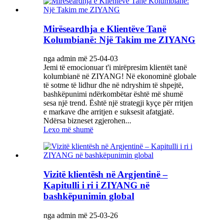
Mirëseardhja e Klientëve Tanë
Kolumbianë: Një Takim me ZIYANG
nga admin më 25-04-03
Jemi të emocionuar t'i mirëpresim klientët tanë
kolumbianë në ZIYANG! Në ekonominë globale
të sotme të lidhur dhe në ndryshim të shpejtë,
bashkëpunimi ndërkombëtar është më shumë
sesa një trend. Është një strategji kyçe për rritjen
e markave dhe arritjen e suksesit afatgjatë.
Ndërsa bizneset zgjerohen...
Lexo më shumë
Vizitë klientësh në Argjentinë –
Kapitulli i ri i ZIYANG në
bashkëpunimin global
nga admin më 25-03-26