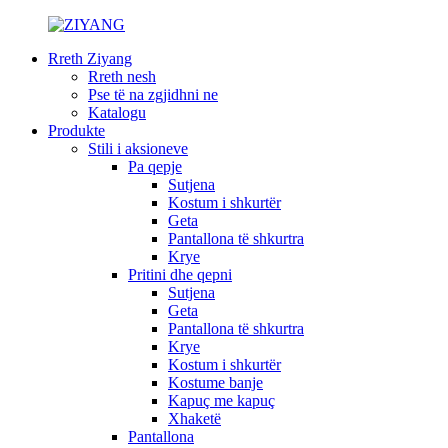
Rreth Ziyang
Rreth nesh
Pse të na zgjidhni ne
Katalogu
Produkte
Stili i aksioneve
Pa qepje
Sutjena
Kostum i shkurtër
Geta
Pantallona të shkurtra
Krye
Pritini dhe qepni
Sutjena
Geta
Pantallona të shkurtra
Krye
Kostum i shkurtër
Kostume banje
Kapuç me kapuç
Xhaketë
Pantallona