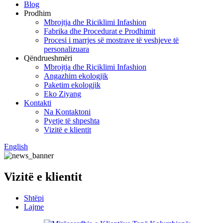
Blog
Prodhim
Mbrojtja dhe Riciklimi Infashion
Fabrika dhe Procedurat e Prodhimit
Procesi i marrjes së mostrave të veshjeve të
personalizuara
Qëndrueshmëri
Mbrojtja dhe Riciklimi Infashion
Angazhim ekologjik
Paketim ekologjik
Eko Ziyang
Kontakti
Na Kontaktoni
Pyetje të shpeshta
Vizitë e klientit
English
Vizitë e klientit
Shtëpi
Lajme