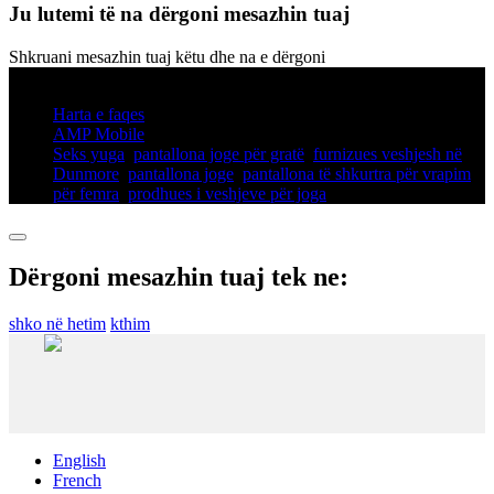
Ju lutemi të na dërgoni mesazhin tuaj
Shkruani mesazhin tuaj këtu dhe na e dërgoni
© Të drejtat e autorit - 2010-2025: Të gjitha të drejtat e rezervuara.
Harta e faqes
AMP Mobile
Seks yuga
,
pantallona joge për gratë
,
furnizues veshjesh në
Dunmore
,
pantallona joge
,
pantallona të shkurtra për vrapim
për femra
,
prodhues i veshjeve për joga
,
Dërgoni mesazhin tuaj tek ne:
shko në hetim
kthim
English
French