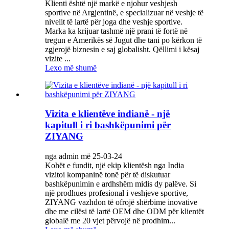
Klienti është një markë e njohur veshjesh
sportive në Argjentinë, e specializuar në veshje të
nivelit të lartë për joga dhe veshje sportive.
Marka ka krijuar tashmë një prani të fortë në
tregun e Amerikës së Jugut dhe tani po kërkon të
zgjerojë biznesin e saj globalisht. Qëllimi i kësaj
vizite ...
Lexo më shumë
Vizita e klientëve indianë - një
kapitull i ri bashkëpunimi për
ZIYANG
nga admin më 25-03-24
Kohët e fundit, një ekip klientësh nga India
vizitoi kompaninë tonë për të diskutuar
bashkëpunimin e ardhshëm midis dy palëve. Si
një prodhues profesional i veshjeve sportive,
ZIYANG vazhdon të ofrojë shërbime inovative
dhe me cilësi të lartë OEM dhe ODM për klientët
globalë me 20 vjet përvojë në prodhim...