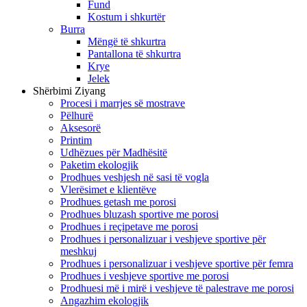
Fund
Kostum i shkurtër
Burra
Mëngë të shkurtra
Pantallona të shkurtra
Krye
Jelek
Shërbimi Ziyang
Procesi i marrjes së mostrave
Pëlhurë
Aksesorë
Printim
Udhëzues për Madhësitë
Paketim ekologjik
Prodhues veshjesh në sasi të vogla
Vlerësimet e klientëve
Prodhues getash me porosi
Prodhues bluzash sportive me porosi
Prodhues i reçipetave me porosi
Prodhues i personalizuar i veshjeve sportive për
meshkuj
Prodhues i personalizuar i veshjeve sportive për femra
Prodhues i veshjeve sportive me porosi
Prodhuesi më i mirë i veshjeve të palestrave me porosi
Angazhim ekologjik