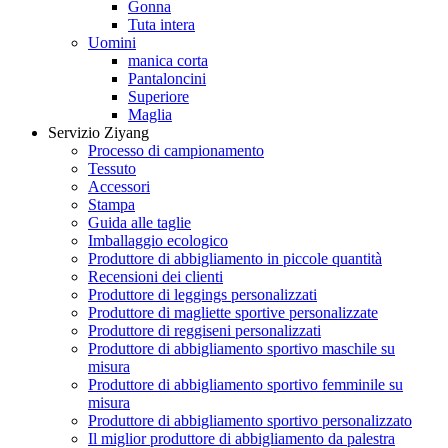
Gonna
Tuta intera
Uomini
manica corta
Pantaloncini
Superiore
Maglia
Servizio Ziyang
Processo di campionamento
Tessuto
Accessori
Stampa
Guida alle taglie
Imballaggio ecologico
Produttore di abbigliamento in piccole quantità
Recensioni dei clienti
Produttore di leggings personalizzati
Produttore di magliette sportive personalizzate
Produttore di reggiseni personalizzati
Produttore di abbigliamento sportivo maschile su
misura
Produttore di abbigliamento sportivo femminile su
misura
Produttore di abbigliamento sportivo personalizzato
Il miglior produttore di abbigliamento da palestra