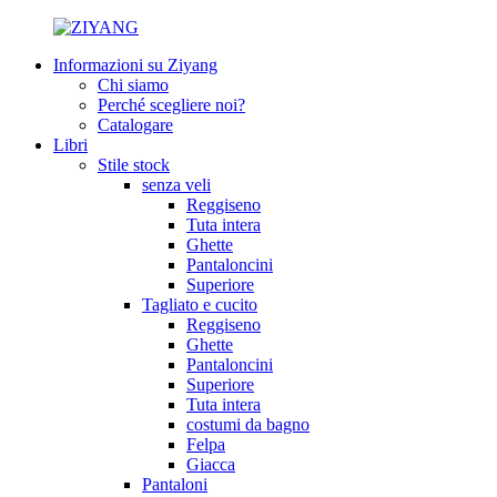
Informazioni su Ziyang
Chi siamo
Perché scegliere noi?
Catalogare
Libri
Stile stock
senza veli
Reggiseno
Tuta intera
Ghette
Pantaloncini
Superiore
Tagliato e cucito
Reggiseno
Ghette
Pantaloncini
Superiore
Tuta intera
costumi da bagno
Felpa
Giacca
Pantaloni