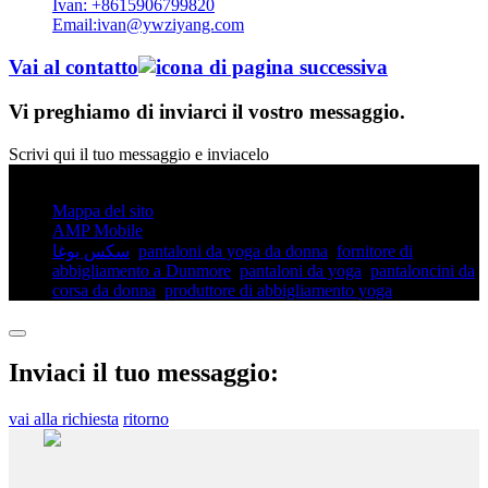
Ivan: +8615906799820
Email:ivan@ywziyang.com
Vai al contatto
Vi preghiamo di inviarci il vostro messaggio.
Scrivi qui il tuo messaggio e inviacelo
© Copyright - 2010-2025: Tutti i diritti riservati.
Mappa del sito
AMP Mobile
سكس يوغا
,
pantaloni da yoga da donna
,
fornitore di
abbigliamento a Dunmore
,
pantaloni da yoga
,
pantaloncini da
corsa da donna
,
produttore di abbigliamento yoga
,
Inviaci il tuo messaggio:
vai alla richiesta
ritorno