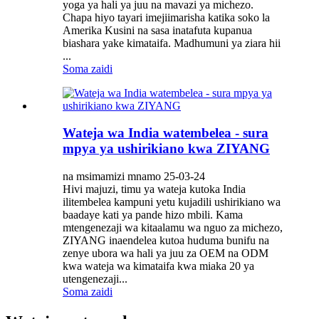
yoga ya hali ya juu na mavazi ya michezo.
Chapa hiyo tayari imejiimarisha katika soko la
Amerika Kusini na sasa inatafuta kupanua
biashara yake kimataifa. Madhumuni ya ziara hii
...
Soma zaidi
Wateja wa India watembelea - sura
mpya ya ushirikiano kwa ZIYANG
na msimamizi mnamo 25-03-24
Hivi majuzi, timu ya wateja kutoka India
ilitembelea kampuni yetu kujadili ushirikiano wa
baadaye kati ya pande hizo mbili. Kama
mtengenezaji wa kitaalamu wa nguo za michezo,
ZIYANG inaendelea kutoa huduma bunifu na
zenye ubora wa hali ya juu za OEM na ODM
kwa wateja wa kimataifa kwa miaka 20 ya
utengenezaji...
Soma zaidi