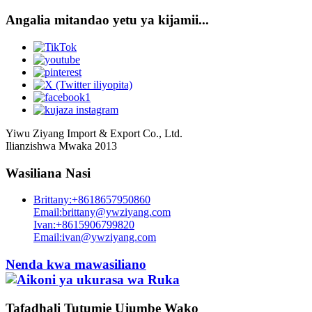
Angalia mitandao yetu ya kijamii...
Yiwu Ziyang Import & Export Co., Ltd.
Ilianzishwa Mwaka 2013
Wasiliana Nasi
Brittany:+8618657950860
Email:brittany@ywziyang.com
Ivan:+8615906799820
Email:ivan@ywziyang.com
Nenda kwa mawasiliano
Tafadhali Tutumie Ujumbe Wako