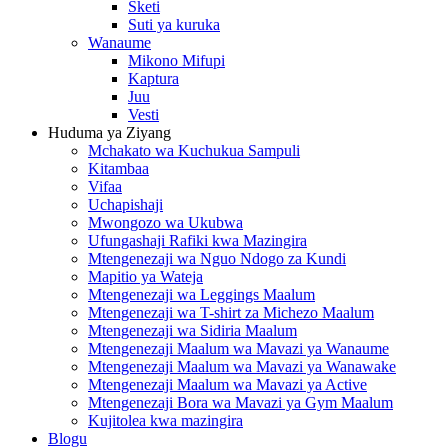
Sketi
Suti ya kuruka
Wanaume
Mikono Mifupi
Kaptura
Juu
Vesti
Huduma ya Ziyang
Mchakato wa Kuchukua Sampuli
Kitambaa
Vifaa
Uchapishaji
Mwongozo wa Ukubwa
Ufungashaji Rafiki kwa Mazingira
Mtengenezaji wa Nguo Ndogo za Kundi
Mapitio ya Wateja
Mtengenezaji wa Leggings Maalum
Mtengenezaji wa T-shirt za Michezo Maalum
Mtengenezaji wa Sidiria Maalum
Mtengenezaji Maalum wa Mavazi ya Wanaume
Mtengenezaji Maalum wa Mavazi ya Wanawake
Mtengenezaji Maalum wa Mavazi ya Active
Mtengenezaji Bora wa Mavazi ya Gym Maalum
Kujitolea kwa mazingira
Blogu