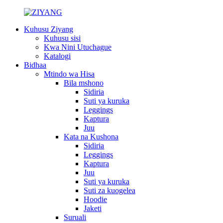
Kuhusu Ziyang
Kuhusu sisi
Kwa Nini Utuchague
Katalogi
Bidhaa
Mtindo wa Hisa
Bila mshono
Sidiria
Suti ya kuruka
Leggings
Kaptura
Juu
Kata na Kushona
Sidiria
Leggings
Kaptura
Juu
Suti ya kuruka
Suti za kuogelea
Hoodie
Jaketi
Suruali