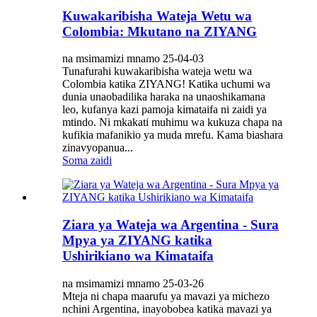
Kuwakaribisha Wateja Wetu wa
Colombia: Mkutano na ZIYANG
na msimamizi mnamo 25-04-03
Tunafurahi kuwakaribisha wateja wetu wa
Colombia katika ZIYANG! Katika uchumi wa
dunia unaobadilika haraka na unaoshikamana
leo, kufanya kazi pamoja kimataifa ni zaidi ya
mtindo. Ni mkakati muhimu wa kukuza chapa na
kufikia mafanikio ya muda mrefu. Kama biashara
zinavyopanua...
Soma zaidi
Ziara ya Wateja wa Argentina - Sura
Mpya ya ZIYANG katika
Ushirikiano wa Kimataifa
na msimamizi mnamo 25-03-26
Mteja ni chapa maarufu ya mavazi ya michezo
nchini Argentina, inayobobea katika mavazi ya