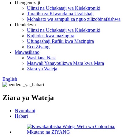
Utengenezaji
Ulinzi na Uchakataji wa Kielektroniki
Taratibu za Kiwanda na Uzalishaji
Mchakato wa sampuli za nguo zilizobinafsishwa
Uendelevu
Ulinzi na Uchakataji wa Kielektroniki
Kujitolea kwa mazingira
Ufungashaji Rafiki kwa Mazingira
Eco Ziyang
Mawasiliano
Wasiliana Nasi
Maswali Yanayoulizwa Mara kwa Mara
Ziara ya Wateja
English
Ziara ya Wateja
Nyumbani
Habari