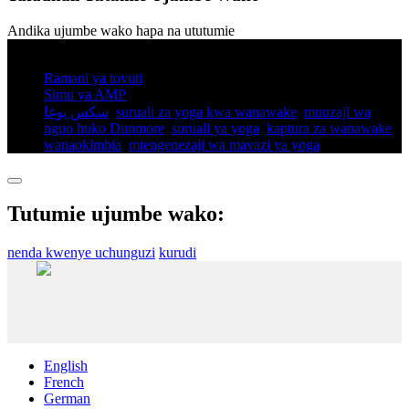
Andika ujumbe wako hapa na ututumie
© Hakimiliki - 2010-2025: Haki Zote Zimehifadhiwa.
Ramani ya tovuti
Simu ya AMP
سكس يوغا
,
suruali za yoga kwa wanawake
,
muuzaji wa
nguo huko Dunmore
,
suruali ya yoga
,
kaptura za wanawake
wanaokimbia​
,
mtengenezaji wa mavazi ya yoga
,
Tutumie ujumbe wako:
nenda kwenye uchunguzi
kurudi
English
French
German