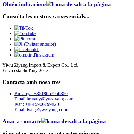
Obtén indicacions
Consulta les nostres xarxes socials...
Yiwu Ziyang Import & Export Co., Ltd.
Es va establir l'any 2013
Contacta amb nosaltres
Bretanya: +8618657950860
Email:brittany@ywziyang.com
Ivan: +8615906799820
Email:ivan@ywziyang.com
Anar a contacte
Si us plau, envieu-nos el vostre missatge