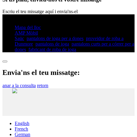
Escriu el teu missatge aquí i envia'ns-el
© Drets d'autor - 2010-2025: Tots els drets reservats.
Mapa del lloc
AMP Mòbil
Saüc
,
pantalons de ioga per a dones
,
proveïdor de roba a
Dunmore
,
pantalons de ioga
,
pantalons curts per a córrer per a
dones
,
fabricant de roba de ioga
,
Envia'ns el teu missatge:
anar a la consulta
retorn
English
French
German