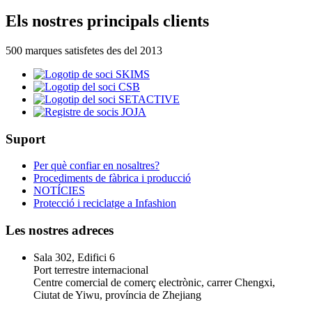
Els nostres principals clients
500 marques satisfetes des del 2013
Suport
Per què confiar en nosaltres?
Procediments de fàbrica i producció
NOTÍCIES
Protecció i reciclatge a Infashion
Les nostres adreces
Sala 302, Edifici 6
Port terrestre internacional
Centre comercial de comerç electrònic, carrer Chengxi,
Ciutat de Yiwu, província de Zhejiang