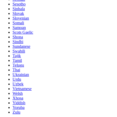
Sesotho
Sinhala
Slovak
Slovenian
Somali
Samoan
Scots Gaelic
Shona
Sindhi
Sundanese
Swahili
Tajik
Tamil
Telugu
Thai
Ukrainian
Urdu
Uzbek
Vietnamese
Welsh
Xhosa
Yiddish
Yoruba
Zulu