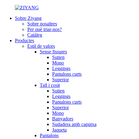
Sobre Ziyang
Sobre nosaltres
Per què triar-nos?
Catàleg
Productes
Estil de valors
Sense fissures
Sutien
Mono
Leggings
Pantalons curts
Superior
Tall i cosit
Sutien
Leggings
Pantalons curts
Superior
Mono
Banyadors
Sudadera amb caputxa
Jaqueta
Pantalons