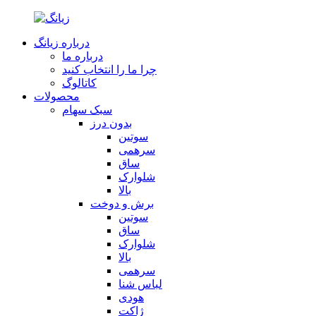
درباره زیانگ
درباره ما
چرا ما را انتخاب کنید
کاتالوگ
محصولات
سبک سهام
بدون درز
سوتین
سرهمی
ساق
شلوارک
بالا
برش و دوخت
سوتین
ساق
شلوارک
بالا
سرهمی
لباس شنا
هودی
ژاکت