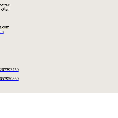
بریتنی: +7950860
ایوان : +799820
g.com
om
5267393750
8657950860