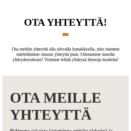
OTA YHTEYTTÄ!
Ota meihin yhteyttä alla olevalla lomakkeella, niin otamme
mielellämme sinuun yhteyttä pian. Odotamme innolla
yhteydenottoasi! Voimme tehdä yhdessä hienoja tuotteita!
OTA MEILLE
YHTEYTTÄ
Pidämme jokaista kirjettänne erittäin tärkeänä ja