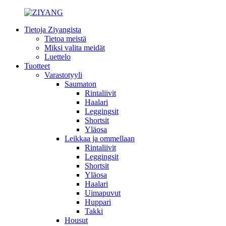
Tietoja Ziyangista
Tietoa meistä
Miksi valita meidät
Luettelo
Tuotteet
Varastotyyli
Saumaton
Rintaliivit
Haalari
Leggingsit
Shortsit
Yläosa
Leikkaa ja ommellaan
Rintaliivit
Leggingsit
Shortsit
Yläosa
Haalari
Uimapuvut
Huppari
Takki
Housut