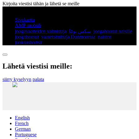
Kirjoita viestisi tähän ja lähetä se meille
© Tekijänoikeus - 2010-2025: Kaikki oikeudet pidätetään.
Sivukartta
AMP-mobiili
joogavaatteiden valmistaja
,
سكس يوغا
,
joogahousut naisille
,
joogahousut
,
vaatetoimittaja Dunmoressa
,
naisten
juoksushortsit
,
Lähetä viestisi meille:
siirry kyselyyn
palata
English
French
German
Portuguese