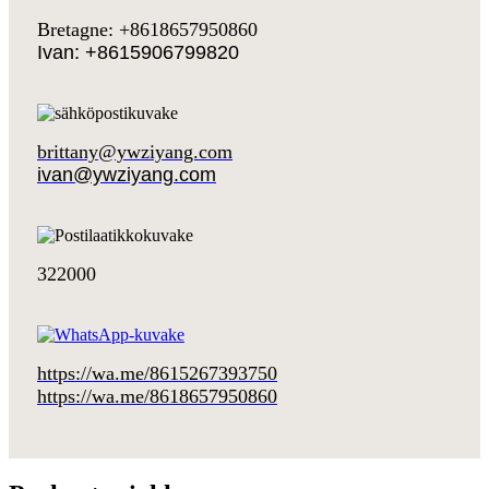
Bretagne: +8618657950860
Ivan: +8615906799820
brittany@ywziyang.com
ivan@ywziyang.com
322000
https://wa.me/8615267393750
https://wa.me/8618657950860