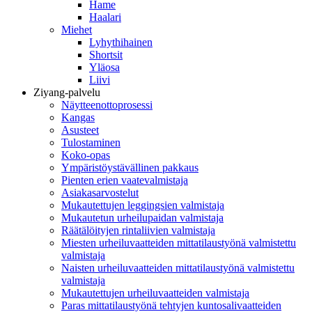
Hame
Haalari
Miehet
Lyhythihainen
Shortsit
Yläosa
Liivi
Ziyang-palvelu
Näytteenottoprosessi
Kangas
Asusteet
Tulostaminen
Koko-opas
Ympäristöystävällinen pakkaus
Pienten erien vaatevalmistaja
Asiakasarvostelut
Mukautettujen leggingsien valmistaja
Mukautetun urheilupaidan valmistaja
Räätälöityjen rintaliivien valmistaja
Miesten urheiluvaatteiden mittatilaustyönä valmistettu
valmistaja
Naisten urheiluvaatteiden mittatilaustyönä valmistettu
valmistaja
Mukautettujen urheiluvaatteiden valmistaja
Paras mittatilaustyönä tehtyjen kuntosalivaatteiden