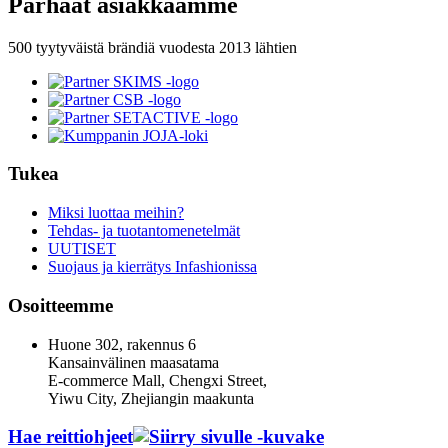
Parhaat asiakkaamme
500 tyytyväistä brändiä vuodesta 2013 lähtien
Tukea
Miksi luottaa meihin?
Tehdas- ja tuotantomenetelmät
UUTISET
Suojaus ja kierrätys Infashionissa
Osoitteemme
Huone 302, rakennus 6
Kansainvälinen maasatama
E-commerce Mall, Chengxi Street,
Yiwu City, Zhejiangin maakunta
Hae reittiohjeet