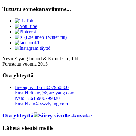
Tutustu somekanaviimme...
Yiwu Ziyang Import & Export Co., Ltd.
Perustettu vuonna 2013
Ota yhteyttä
Bretagne: +8618657950860
Email:brittany@ywziyang.com
Ivan: +8615906799820
Email:ivan@ywziyang.com
Ota yhteyttä
Lähetä viestisi meille