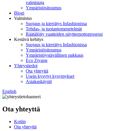
valmistaja
Ympäristösitoumus
Blogi
Valmistus
Suojaus ja kierrätys Infashionissa
Tehdas- ja tuotantomenetelmät
Räätälöity vaatteiden näytteenottoprosessi
Kestävä kehitys
Suojaus ja kierrätys Infashionissa
Ympäristösitoumus
Ympäristöystävällinen pakkaus
Eco Ziyang
Yhteystiedot
Ota yhteyttä
Usein kysytyt kysymykset
Asiakaskäynti
English
Ota yhteyttä
Kotiin
Ota yhteyttä