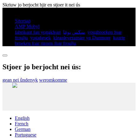
Skriuw jo berjocht hjir en stjoer it nei ús
© Auteursrjocht - 2010-2025: Alle rjochten foarbehâlden.
Sitemap
AMP Mobyl
fabrikant fan yogaklean
,
سكس يوغا
,
yogabroeken foar
froulju
,
yogabroek
,
kleanleveransier yn Dunmore
,
koarte
broeken foar rinnen foar froulju
,
Stjoer jo berjocht nei ús:
gean nei ûndersyk
weromkomme
English
French
German
Portuguese