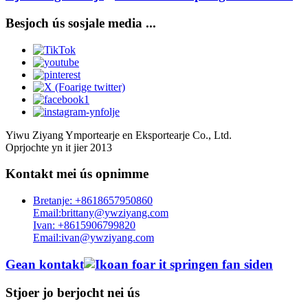
Besjoch ús sosjale media ...
Yiwu Ziyang Ymportearje en Eksportearje Co., Ltd.
Oprjochte yn it jier 2013
Kontakt mei ús opnimme
Bretanje: +8618657950860
Email:brittany@ywziyang.com
Ivan: +8615906799820
Email:ivan@ywziyang.com
Gean kontakt
Stjoer jo berjocht nei ús