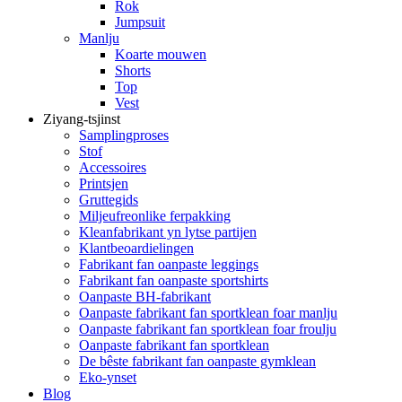
Rok
Jumpsuit
Manlju
Koarte mouwen
Shorts
Top
Vest
Ziyang-tsjinst
Samplingproses
Stof
Accessoires
Printsjen
Gruttegids
Miljeufreonlike ferpakking
Kleanfabrikant yn lytse partijen
Klantbeoardielingen
Fabrikant fan oanpaste leggings
Fabrikant fan oanpaste sportshirts
Oanpaste BH-fabrikant
Oanpaste fabrikant fan sportklean foar manlju
Oanpaste fabrikant fan sportklean foar froulju
Oanpaste fabrikant fan sportklean
De bêste fabrikant fan oanpaste gymklean
Eko-ynset
Blog