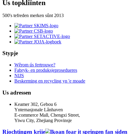
Us topkliïnten
500's tefreden merken sûnt 2013
Stypje
Wêrom ús fertrouwe?
Fabryk- en produksjeprosedueres
NIJS
Beskerming en recycling yn 'e moade
Us adressen
Keamer 302, Gebou 6
Ynternasjonale Lânhaven
E-commerce Mall, Chengxi Street,
Yiwu City, Zhejiang Provinsje
Rjochtingen krije