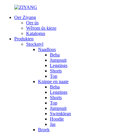
Oer Ziyang
Oer ús
Wêrom ús kieze
Katalogus
Produkten
Stockstyl
Naadloos
Beha
Jumpsuit
Leggings
Shorts
Top
Knippe en naaie
Beha
Leggings
Shorts
Top
Jumpsuit
Swimklean
Hoodie
Jas
Broek