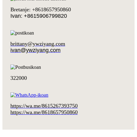
Bretanje: +8618657950860
Ivan: +8615906799820
brittany@ywziyang.com
ivan@ywziyang.com
322000
https://wa.me/8615267393750
https://wa.me/8618657950860