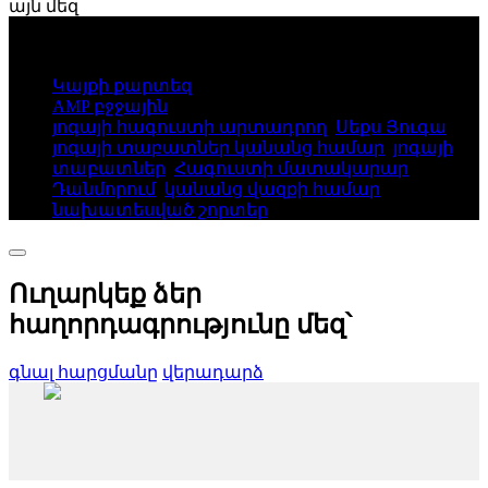
այն մեզ
© Հեղինակային իրավունք - 2010-2025: Բոլոր
իրավունքները պաշտպանված են։
Կայքի քարտեզ
AMP բջջային
յոգայի հագուստի արտադրող
,
Սեքս Յուգա
,
յոգայի տաբատներ կանանց համար
,
յոգայի
տաբատներ
,
Հագուստի մատակարար
Դանմորում
,
կանանց վազքի համար
նախատեսված շորտեր
,
Ուղարկեք ձեր
հաղորդագրությունը մեզ՝
գնալ հարցմանը
վերադարձ