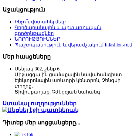
Աջակցություն
Ինչո՞ւ վստահել մեզ։
Գործարանային և արտադրական
գործընթացներ
ՆՈՐՈՒԹՅՈՒՆՆԵՐ
Պաշտպանություն և վերամշակում Infashion-ում
Մեր հասցեները
Սենյակ 302, շենք 6
Միջազգային ցամաքային նավահանգիստ
Էլեկտրոնային առևտրի կենտրոն, Չենգսի
փողոց,
Յիվու քաղաք, Չժեցզյան նահանգ
Ստանալ ուղղություններ
Դիտեք մեր սոցցանցերը...