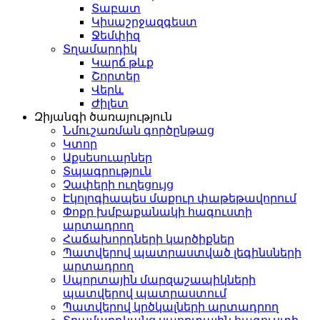
Տաբատ
Կիսաշրջազգեստ
Ջեմփիզ
Տղամարդիկ
Կարճ թևք
Շորտեր
Վերև
Ժիլետ
Զիյանգի ծառայություն
Նմուշառման գործընթաց
Կտոր
Աքսեսուարներ
Տպագրություն
Չափերի ուղեցույց
Էկոլոգիապես մաքուր փաթեթավորում
Փոքր խմբաքանակի հագուստի
արտադրող
Հաճախորդների կարծիքներ
Պատվերով պատրաստված լեգինսների
արտադրող
Սպորտային մարզաշապիկների
պատվերով պատրաստում
Պատվերով կրծկալների արտադրող