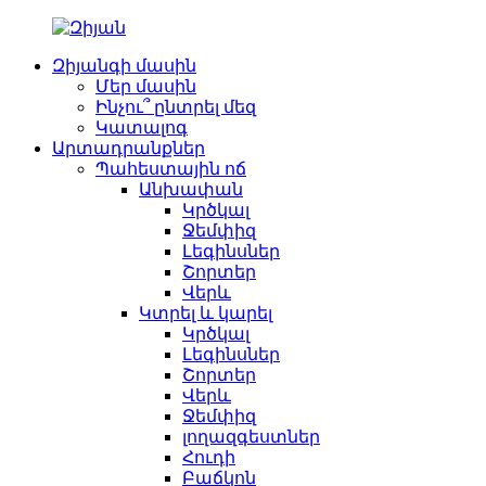
Զիյանգի մասին
Մեր մասին
Ինչու՞ ընտրել մեզ
Կատալոգ
Արտադրանքներ
Պահեստային ոճ
Անխափան
Կրծկալ
Ջեմփիզ
Լեգինսներ
Շորտեր
Վերև
Կտրել և կարել
Կրծկալ
Լեգինսներ
Շորտեր
Վերև
Ջեմփիզ
լողազգեստներ
Հուդի
Բաճկոն