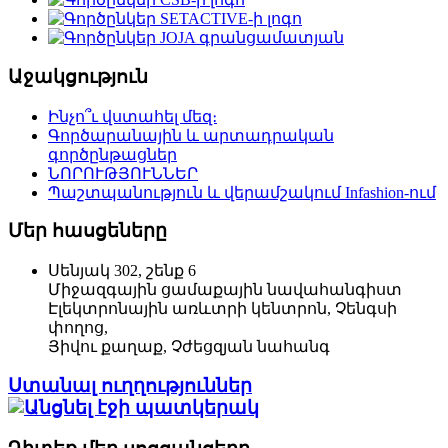
Աջակցություն
Ինչո՞ւ վստահել մեզ։
Գործարանային և արտադրական
գործընթացներ
ՆՈՐՈՒԹՅՈՒՆՆԵՐ
Պաշտպանություն և վերամշակում Infashion-ում
Մեր հասցեները
Սենյակ 302, շենք 6
Միջազգային ցամաքային նավահանգիստ
Էլեկտրոնային առևտրի կենտրոն, Չենգսի
փողոց,
Յիվու քաղաք, Չժեցզյան նահանգ
Ստանալ ուղղություններ