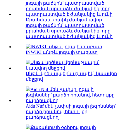
Բրահման սրտիկ ժանյակավոր
յոգայի բաճկոն՝ պատրաստված
բրահման սրտաձև ժանյակից, որը
պատրաստված է ժանյակից և ունի
INWIKI անթև յոգայի տաբատ
Անթև կրծկալ-վերնաշապիկ՝ կապվող
մեջքով
Aidu Nuf մեկ չափսի յոգայի լեգինսներ՝
բարձր իրանով, հետույքը
բարձրացնող