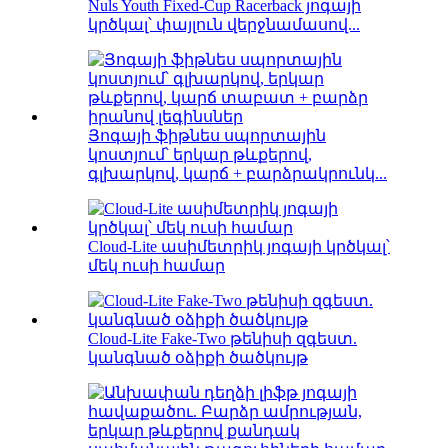
Nuls Youth Fixed-Cup Racerback յոգայի
կրծկալ՝ փայլուն վերջնամասով...
Յոգայի ֆիթնես սպորտային
կոստյում՝ երկար թևքերով,
գլխարկով, կարճ + բարձրակրունկ...
Cloud-Lite ասիմետրիկ յոգայի կրծկալ՝
մեկ ուսի համար
Cloud-Lite Fake-Two թենիսի զգեստ.
կանգնած օձիքի ծածկույթ