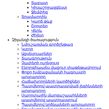
Տաբատ
Կիսաշրջազգեստ
Ջեմփիզ
Տղամարդիկ
Կարճ թևք
Շորտեր
Վերև
Ժիլետ
Զիյանգի ծառայություն
Նմուշառման գործընթաց
Կտոր
Աքսեսուարներ
Տպագրություն
Չափերի ուղեցույց
Էկոլոգիապես մաքուր փաթեթավորում
Փոքր խմբաքանակի հագուստի
արտադրող
Հաճախորդների կարծիքներ
Պատվերով պատրաստված լեգինսների
արտադրող
Սպորտային մարզաշապիկների
պատվերով պատրաստում
Պատվերով կրծկալների արտադրող