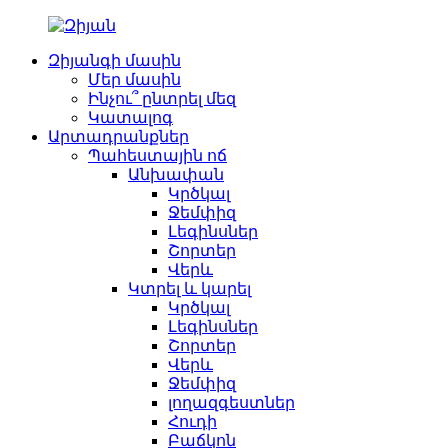
Զիյանգի մասին
Մեր մասին
Ինչու՞ ընտրել մեզ
Կատալոգ
Արտադրանքներ
Պահեստային ոճ
Անխափան
Կրծկալ
Ջեմփիզ
Լեգինսներ
Շորտեր
Վերև
Կտրել և կարել
Կրծկալ
Լեգինսներ
Շորտեր
Վերև
Ջեմփիզ
լողազգեստներ
Հուդի
Բաճկոն