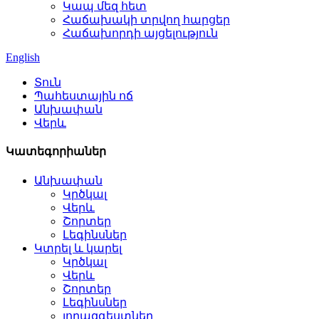
Կապ մեզ հետ
Հաճախակի տրվող հարցեր
Հաճախորդի այցելություն
English
Տուն
Պահեստային ոճ
Անխափան
Վերև
Կատեգորիաներ
Անխափան
Կրծկալ
Վերև
Շորտեր
Լեգինսներ
Կտրել և կարել
Կրծկալ
Վերև
Շորտեր
Լեգինսներ
լողազգեստներ