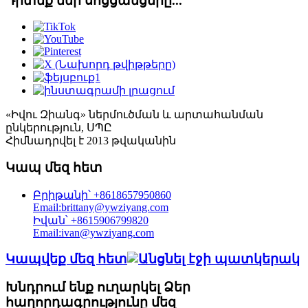
Դիտեք մեր սոցցանցերը...
«Իվու Զիանգ» ներմուծման և արտահանման
ընկերություն, ՍՊԸ
Հիմնադրվել է 2013 թվականին
Կապ մեզ հետ
Բրիթանի՝ +8618657950860
Email:brittany@ywziyang.com
Իվան՝ +8615906799820
Email:ivan@ywziyang.com
Կապվեք մեզ հետ
Խնդրում ենք ուղարկել Ձեր
հաղորդագրությունը մեզ