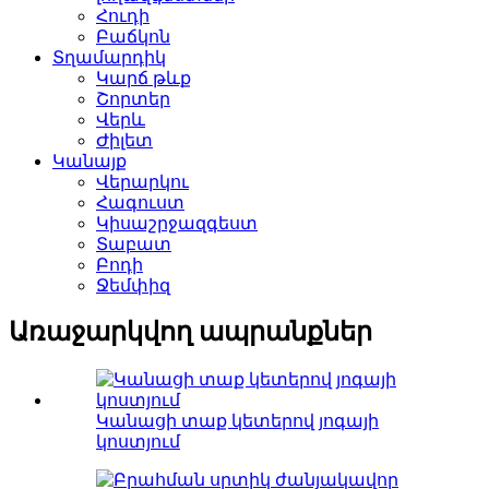
Հուդի
Բաճկոն
Տղամարդիկ
Կարճ թևք
Շորտեր
Վերև
Ժիլետ
Կանայք
Վերարկու
Հագուստ
Կիսաշրջազգեստ
Տաբատ
Բոդի
Ջեմփիզ
Առաջարկվող ապրանքներ
Կանացի տաք կետերով յոգայի
կոստյում