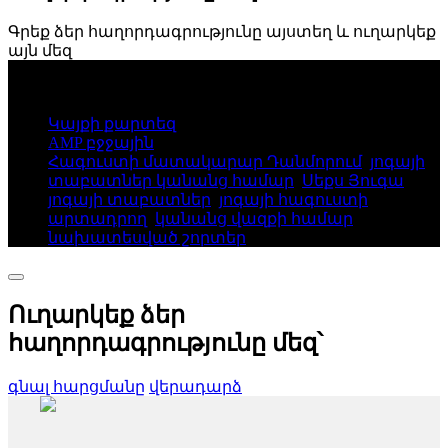
Գրեք ձեր հաղորդագրությունը այստեղ և ուղարկեք
այն մեզ
© Հեղինակային իրավունք - 2010-2025: Բոլոր
իրավունքները պաշտպանված են։
Կայքի քարտեզ
AMP բջջային
Հագուստի մատակարար Դանմորում
,
յոգայի
տաբատներ կանանց համար
,
Սեքս Յուգա
,
յոգայի տաբատներ
,
յոգայի հագուստի
արտադրող
,
կանանց վազքի համար
նախատեսված շորտեր
,
Ուղարկեք ձեր
հաղորդագրությունը մեզ՝
գնալ հարցմանը
վերադարձ