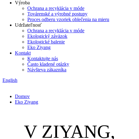
Výroba
Ochrana a recyklácia v móde
Továrenské a výrobné postupy
Proces odberu vzoriek oblečenia na mieru
Udržateľnosť
Ochrana a recyklácia v móde
Ekologický záväzok
Ekologické balenie
Eko Ziyang
Kontakt
Kontaktujte nás
Často kladené otázky
Návšteva zákazníka
English
Domov
Eko Ziyang
V ZIYANG,