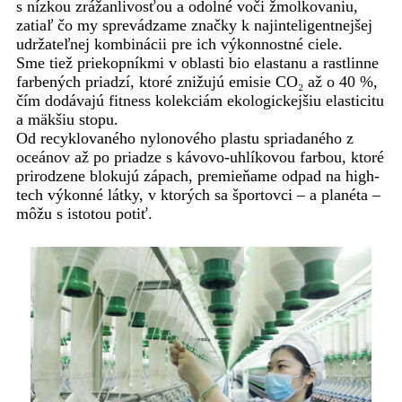
s nízkou zrážanlivosťou a odolné voči žmolkovaniu,
zatiaľ čo my sprevádzame značky k najinteligentnejšej
udržateľnej kombinácii pre ich výkonnostné ciele.
Sme tiež priekopníkmi v oblasti bio elastanu a rastlinne
farbených priadzí, ktoré znižujú emisie CO₂ až o 40 %,
čím dodávajú fitness kolekciám ekologickejšiu elasticitu
a mäkšiu stopu.
Od recyklovaného nylonového plastu spriadaného z
oceánov až po priadze s kávovo-uhlíkovou farbou, ktoré
prirodzene blokujú zápach, premieňame odpad na high-
tech výkonné látky, v ktorých sa športovci – a planéta –
môžu s istotou potiť.