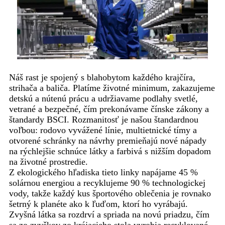
Náš rast je spojený s blahobytom každého krajčíra,
strihača a baliča. Platíme životné minimum, zakazujeme
detskú a nútenú prácu a udržiavame podlahy svetlé,
vetrané a bezpečné, čím prekonávame čínske zákony a
štandardy BSCI. Rozmanitosť je našou štandardnou
voľbou: rodovo vyvážené línie, multietnické tímy a
otvorené schránky na návrhy premieňajú nové nápady
na rýchlejšie schnúce látky a farbivá s nižším dopadom
na životné prostredie.
Z ekologického hľadiska tieto linky napájame 45 %
solárnou energiou a recyklujeme 90 % technologickej
vody, takže každý kus športového oblečenia je rovnako
šetrný k planéte ako k ľuďom, ktorí ho vyrábajú.
Zvyšná látka sa rozdrví a spriada na novú priadzu, čím