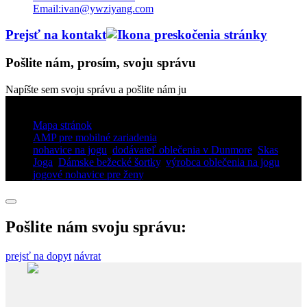
Email:ivan@ywziyang.com
Prejsť na kontakt
Pošlite nám, prosím, svoju správu
Napíšte sem svoju správu a pošlite nám ju
© Autorské práva - 2010 – 2025: Všetky práva vyhradené.
Mapa stránok
AMP pre mobilné zariadenia
nohavice na jogu
,
dodávateľ oblečenia v Dunmore
,
Skas
Joga
,
Dámske bežecké šortky
,
výrobca oblečenia na jogu
,
jogové nohavice pre ženy
,
Pošlite nám svoju správu:
prejsť na dopyt
návrat