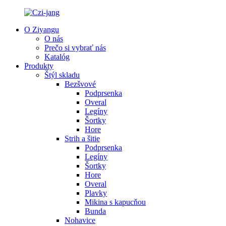
O Ziyangu
O nás
Prečo si vybrať nás
Katalóg
Produkty
Štýl skladu
Bezšvové
Podprsenka
Overal
Legíny
Šortky
Hore
Strih a šitie
Podprsenka
Legíny
Šortky
Hore
Overal
Plavky
Mikina s kapucňou
Bunda
Nohavice