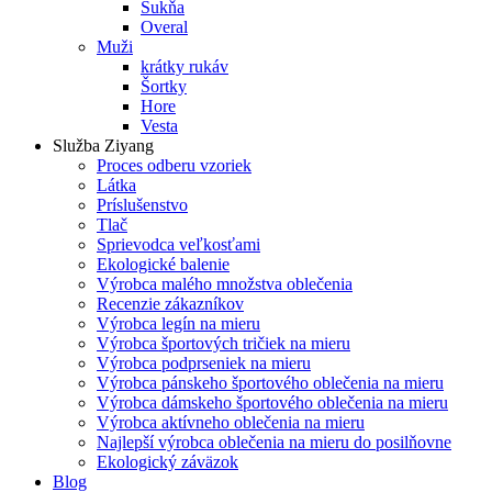
Sukňa
Overal
Muži
krátky rukáv
Šortky
Hore
Vesta
Služba Ziyang
Proces odberu vzoriek
Látka
Príslušenstvo
Tlač
Sprievodca veľkosťami
Ekologické balenie
Výrobca malého množstva oblečenia
Recenzie zákazníkov
Výrobca legín na mieru
Výrobca športových tričiek na mieru
Výrobca podprseniek na mieru
Výrobca pánskeho športového oblečenia na mieru
Výrobca dámskeho športového oblečenia na mieru
Výrobca aktívneho oblečenia na mieru
Najlepší výrobca oblečenia na mieru do posilňovne
Ekologický záväzok
Blog