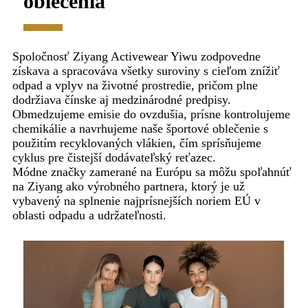
oblečenia
Spoločnosť Ziyang Activewear Yiwu zodpovedne
získava a spracováva všetky suroviny s cieľom znížiť
odpad a vplyv na životné prostredie, pričom plne
dodržiava čínske aj medzinárodné predpisy.
Obmedzujeme emisie do ovzdušia, prísne kontrolujeme
chemikálie a navrhujeme naše športové oblečenie s
použitím recyklovaných vlákien, čím sprísňujeme
cyklus pre čistejší dodávateľský reťazec.
Módne značky zamerané na Európu sa môžu spoľahnúť
na Ziyang ako výrobného partnera, ktorý je už
vybavený na splnenie najprísnejších noriem EÚ v
oblasti odpadu a udržateľnosti.