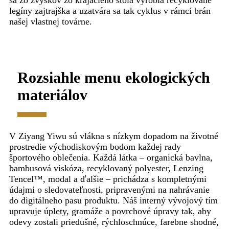
sa zo zvyškov zo krájacieho stola vyrobia recyklované
legíny zajtrajška a uzatvára sa tak cyklus v rámci brán
našej vlastnej továrne.
Rozsiahle menu ekologických
materiálov
V Ziyang Yiwu sú vlákna s nízkym dopadom na životné
prostredie východiskovým bodom každej rady
športového oblečenia. Každá látka – organická bavlna,
bambusová viskóza, recyklovaný polyester, Lenzing
Tencel™, modal a ďalšie – prichádza s kompletnými
údajmi o sledovateľnosti, pripravenými na nahrávanie
do digitálneho pasu produktu. Náš interný vývojový tím
upravuje úplety, gramáže a povrchové úpravy tak, aby
odevy zostali priedušné, rýchloschnúce, farebne shodné,