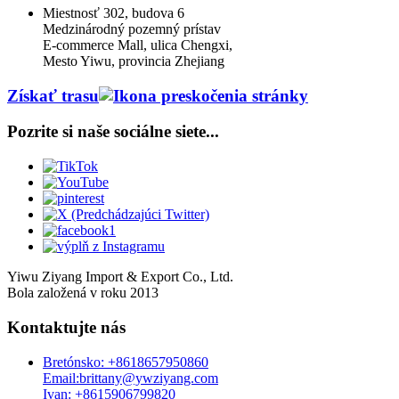
Miestnosť 302, budova 6
Medzinárodný pozemný prístav
E-commerce Mall, ulica Chengxi,
Mesto Yiwu, provincia Zhejiang
Získať trasu
Pozrite si naše sociálne siete...
Yiwu Ziyang Import & Export Co., Ltd.
Bola založená v roku 2013
Kontaktujte nás
Bretónsko: +8618657950860
Email:brittany@ywziyang.com
Ivan: +8615906799820