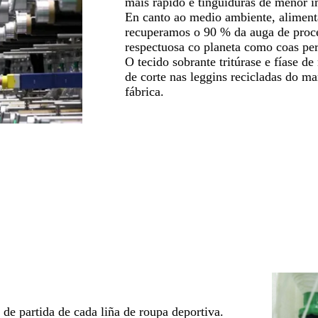
máis rápido e tinguiduras de menor 
En canto ao medio ambiente, aliment
recuperamos o 90 % da auga de proce
respectuosa co planeta como coas per
O tecido sobrante tritúrase e fíase d
de corte nas leggins recicladas do m
fábrica.
de partida de cada liña de roupa deportiva.