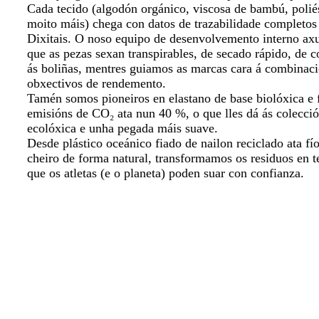
Cada tecido (algodón orgánico, viscosa de bambú, polié
moito máis) chega con datos de trazabilidade completos 
Dixitais. O noso equipo de desenvolvemento interno axu
que as pezas sexan transpirables, de secado rápido, de co
ás boliñas, mentres guiamos as marcas cara á combinació
obxectivos de rendemento.
Tamén somos pioneiros en elastano de base biolóxica e f
emisións de CO₂ ata nun 40 %, o que lles dá ás colecció
ecolóxica e unha pegada máis suave.
Desde plástico oceánico fiado de nailon reciclado ata fí
cheiro de forma natural, transformamos os residuos en t
que os atletas (e o planeta) poden suar con confianza.