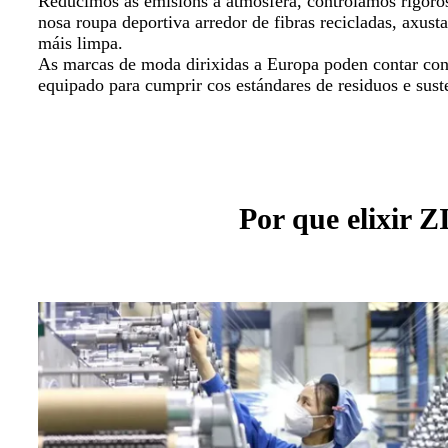
Reducimos as emisións á atmosfera, controlamos rigor
nosa roupa deportiva arredor de fibras recicladas, axus
máis limpa.
As marcas de moda dirixidas a Europa poden contar con
equipado para cumprir cos estándares de residuos e sust
Por que elixir 