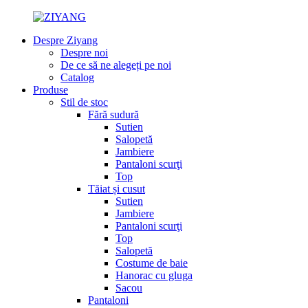
Despre Ziyang
Despre noi
De ce să ne alegeți pe noi
Catalog
Produse
Stil de stoc
Fără sudură
Sutien
Salopetă
Jambiere
Pantaloni scurţi
Top
Tăiat și cusut
Sutien
Jambiere
Pantaloni scurţi
Top
Salopetă
Costume de baie
Hanorac cu gluga
Sacou
Pantaloni