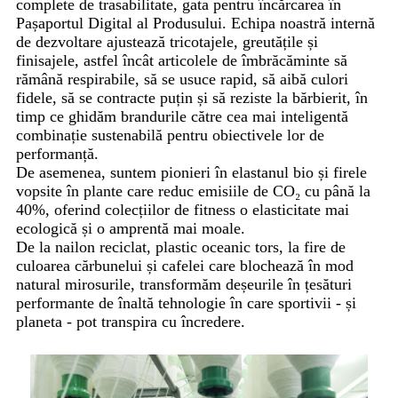
complete de trasabilitate, gata pentru încărcarea în
Pașaportul Digital al Produsului. Echipa noastră internă
de dezvoltare ajustează tricotajele, greutățile și
finisajele, astfel încât articolele de îmbrăcăminte să
rămână respirabile, să se usuce rapid, să aibă culori
fidele, să se contracte puțin și să reziste la bărbierit, în
timp ce ghidăm brandurile către cea mai inteligentă
combinație sustenabilă pentru obiectivele lor de
performanță.
De asemenea, suntem pionieri în elastanul bio și firele
vopsite în plante care reduc emisiile de CO₂ cu până la
40%, oferind colecțiilor de fitness o elasticitate mai
ecologică și o amprentă mai moale.
De la nailon reciclat, plastic oceanic tors, la fire de
culoarea cărbunelui și cafelei care blochează în mod
natural mirosurile, transformăm deșeurile în țesături
performante de înaltă tehnologie în care sportivii - și
planeta - pot transpira cu încredere.