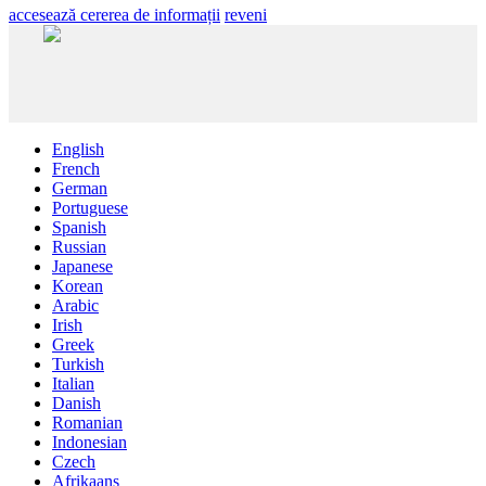
accesează cererea de informații
reveni
English
French
German
Portuguese
Spanish
Russian
Japanese
Korean
Arabic
Irish
Greek
Turkish
Italian
Danish
Romanian
Indonesian
Czech
Afrikaans