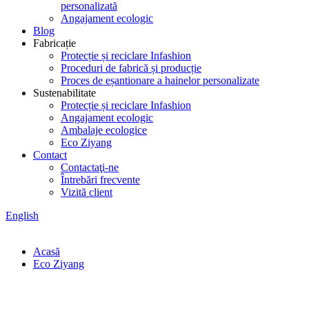
personalizată
Angajament ecologic
Blog
Fabricație
Protecție și reciclare Infashion
Proceduri de fabrică și producție
Proces de eșantionare a hainelor personalizate
Sustenabilitate
Protecție și reciclare Infashion
Angajament ecologic
Ambalaje ecologice
Eco Ziyang
Contact
Contactaţi-ne
Întrebări frecvente
Vizită client
English
Acasă
Eco Ziyang