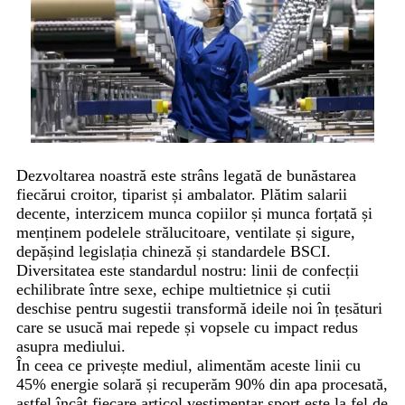
Dezvoltarea noastră este strâns legată de bunăstarea
fiecărui croitor, tiparist și ambalator. Plătim salarii
decente, interzicem munca copiilor și munca forțată și
menținem podelele strălucitoare, ventilate și sigure,
depășind legislația chineză și standardele BSCI.
Diversitatea este standardul nostru: linii de confecții
echilibrate între sexe, echipe multietnice și cutii
deschise pentru sugestii transformă ideile noi în țesături
care se usucă mai repede și vopsele cu impact redus
asupra mediului.
În ceea ce privește mediul, alimentăm aceste linii cu
45% energie solară și recuperăm 90% din apa procesată,
astfel încât fiecare articol vestimentar sport este la fel de