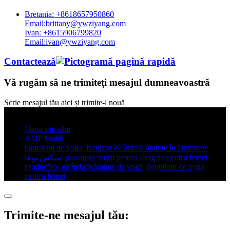
Bretania: +8618657950860
Email:brittany@ywziyang.com
Ivan: +8615906799820
Email:ivan@ywziyang.com
Contactează
Vă rugăm să ne trimiteți mesajul dumneavoastră
Scrie mesajul tău aici și trimite-l nouă
© Drepturi de autor - 2010-2025: Toate drepturile rezervate.
Harta site-ului
AMP Mobil
pantaloni de yoga
,
furnizor de îmbrăcăminte în Dunmore
,
سكس يوغا
,
pantaloni scurți pentru alergare pentru femei
,
producător de îmbrăcăminte de yoga
,
pantaloni de yoga
pentru femei
,
Trimite-ne mesajul tău: