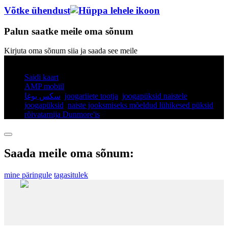
Võtke ühendust
Palun saatke meile oma sõnum
Kirjuta oma sõnum siia ja saada see meile
© Autoriõigus - 2010-2025: Kõik õigused kaitstud.
Saidi kaart
AMP mobiil
سكس يوغا
,
joogariiete tootja
,
joogapüksid naistele
,
joogapüksid
,
naiste jooksmiseks mõeldud lühikesed püksid
,
rõivatarnija Dunmore'is
,
Saada meile oma sõnum:
mine päringule
tagasitulek