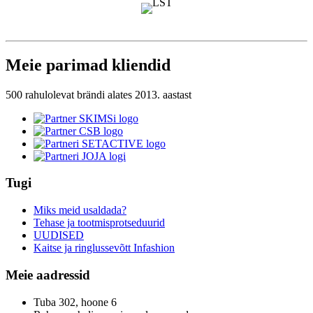
Meie parimad kliendid
500 rahulolevat brändi alates 2013. aastast
Tugi
Miks meid usaldada?
Tehase ja tootmisprotseduurid
UUDISED
Kaitse ja ringlussevõtt Infashion
Meie aadressid
Tuba 302, hoone 6