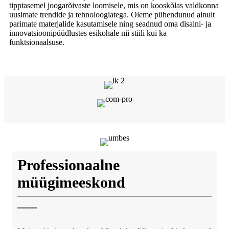
tipptasemel joogarõivaste loomisele, mis on kooskõlas valdkonna
uusimate trendide ja tehnoloogiatega. Oleme pühendunud ainult
parimate materjalide kasutamisele ning seadnud oma disaini- ja
innovatsioonipüüdlustes esikohale nii stiili kui ka
funktsionaalsuse.
Professionaalne
müügimeeskond