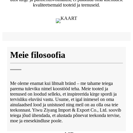
kvaliteetsemaid tooteid ja teenuseid.
Meie filosoofia
Me oleme enamat kui lihtsalt bränd – me tahame teiega
parema tuleviku nimel koostööd teha. Meie tooted ja
teenused on loodud selleks, et inspireerida kirge spordi ja
tervisliku eluviisi vastu. Usume, et igal inimesel on oma
ainulaadsed lood ja unistused ning meil on au olla osa teie
teekonnast. Yiwu Ziyang Import & Export Co., Ltd. soovib
teiega jõud ühendada, et alustada põnevat teekonda tervise,
moe ja enesekindluse poole.