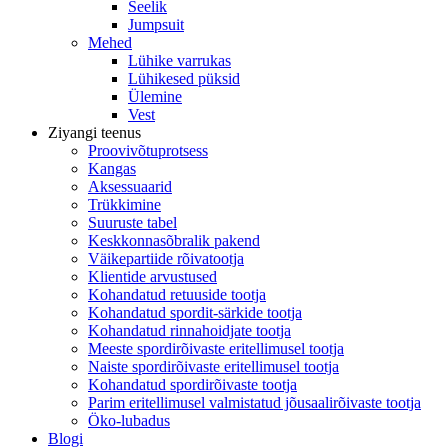
Seelik
Jumpsuit
Mehed
Lühike varrukas
Lühikesed püksid
Ülemine
Vest
Ziyangi teenus
Proovivõtuprotsess
Kangas
Aksessuaarid
Trükkimine
Suuruste tabel
Keskkonnasõbralik pakend
Väikepartiide rõivatootja
Klientide arvustused
Kohandatud retuuside tootja
Kohandatud spordit-särkide tootja
Kohandatud rinnahoidjate tootja
Meeste spordirõivaste eritellimusel tootja
Naiste spordirõivaste eritellimusel tootja
Kohandatud spordirõivaste tootja
Parim eritellimusel valmistatud jõusaalirõivaste tootja
Öko-lubadus
Blogi