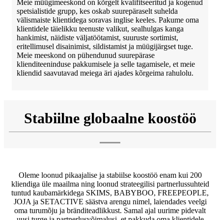
Meie müügimeeskond on kõrgelt kvalifitseeritud ja kogenud
spetsialistide grupp, kes oskab suurepäraselt suhelda
välismaiste klientidega soravas inglise keeles. Pakume oma
klientidele täielikku teenuste valikut, sealhulgas kanga
hankimist, näidiste väljatöötamist, suuruste sortimist,
eritellimusel disainimist, sildistamist ja müügijärgset tuge.
Meie meeskond on pühendunud suurepärase
klienditeeninduse pakkumisele ja selle tagamisele, et meie
kliendid saavutavad meiega äri ajades kõrgeima rahulolu.
Stabiilne globaalne koostöö
Oleme loonud pikaajalise ja stabiilse koostöö enam kui 200
kliendiga üle maailma ning loonud strateegilisi partnerlussuhteid
tuntud kaubamärkidega SKIMS, BABYBOO, FREEPEOPLE,
JOJA ja SETACTIVE säästva arengu nimel, laiendades veelgi
oma turumõju ja bränditeadlikkust. Samal ajal uurime pidevalt
uusi turge ja partnerlusvõimalusi, et pakkuda oma klientidele