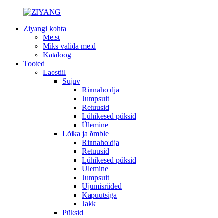
Ziyangi kohta
Meist
Miks valida meid
Kataloog
Tooted
Laostiil
Sujuv
Rinnahoidja
Jumpsuit
Retuusid
Lühikesed püksid
Ülemine
Lõika ja õmble
Rinnahoidja
Retuusid
Lühikesed püksid
Ülemine
Jumpsuit
Ujumisriided
Kapuutsiga
Jakk
Püksid