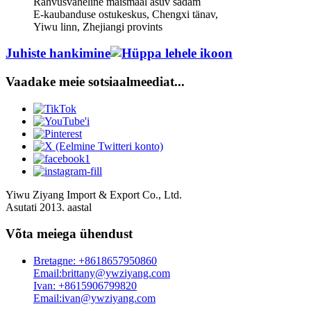
Rahvusvaheline maismaal asuv sadam
E-kaubanduse ostukeskus, Chengxi tänav,
Yiwu linn, Zhejiangi provints
Juhiste hankimine
Vaadake meie sotsiaalmeediat...
Yiwu Ziyang Import & Export Co., Ltd.
Asutati 2013. aastal
Võta meiega ühendust
Bretagne: +8618657950860
Email:brittany@ywziyang.com
Ivan: +8615906799820
Email:ivan@ywziyang.com