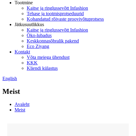
Tootmine
Kaitse ja ringlussevõtt Infashion
Tehase ja tootmisprotseduurid
Kohandatud rõivaste proovivõtuprotsess
Jätkusuutlikkus
Kaitse ja ringlussevõtt Infashion
Öko-lubadus
Keskkonnasõbralik pakend
Eco Ziyang
Kontakt
Võta meiega ühendust
KKK
Kliendi külastus
English
Meist
Avaleht
Meist