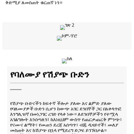
ቅድሚያ ለመስጠት ቁርጠኛ ነን።
የባለሙያ የሽያጭ ቡድን
የሽያጭ ቡድናችን ከፍተኛ ችሎታ ያለው እና ልምድ ያለው
የባለሙያዎች ቡድን ሲሆን ከውጭ አገር ደንበኞች ጋር በአቀላጥፎ
እንግሊዝኛ በመነጋገር ረገድ የላቀ ነው። ለደንበኞቻችን የተሟላ
አገልግሎት እንሰጣለን፤ ከእነዚህም ውስጥ የጨርቃጨርቅ ምንጭ፣
የናሙና ልማት፣ የመጠን ደረጃ አሰጣጥ፣ ብጁ ዲዛይኖች፣ መለያ
መስጠት እና ከሽያጭ በኋላ የሚደረግ ድጋፍ ይገኙበታል።