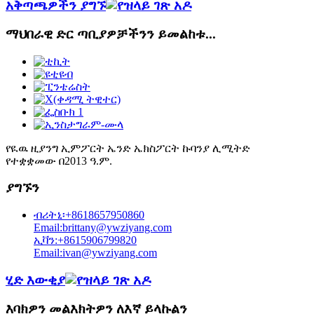
አቅጣጫዎችን ያግኙ
ማህበራዊ ድር ጣቢያዎቻችንን ይመልከቱ...
የዪዉ ዚያንግ ኢምፖርት ኤንድ ኤክስፖርት ኩባንያ ሊሚትድ
የተቋቋመው በ2013 ዓ.ም.
ያግኙን
ብሪትኒ፡+8618657950860
Email:brittany@ywziyang.com
ኢቫን:+8615906799820
Email:ivan@ywziyang.com
ሂድ እውቂያ
እባክዎን መልእክትዎን ለእኛ ይላኩልን