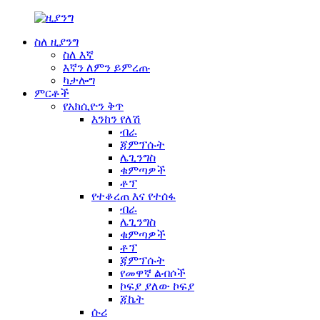
ስለ ዚያንግ
ስለ እኛ
እኛን ለምን ይምረጡ
ካታሎግ
ምርቶች
የአክሲዮን ቅጥ
እንከን የለሽ
ብራ
ጃምፕሱት
ሌጊንግስ
ቁምጣዎች
ቶፕ
የተቆረጠ እና የተሰፋ
ብራ
ሌጊንግስ
ቁምጣዎች
ቶፕ
ጃምፕሱት
የመዋኛ ልብሶች
ኮፍያ ያለው ኮፍያ
ጃኬት
ሱሪ