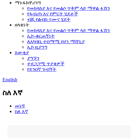
ማኑፋክቸሪንግ
የመከላከያ እና የመልሶ ጥቅም ላይ ማዋል ፋሽን
የፋብሪካ እና የምርት ሂደቶች
ብጁ የልብስ ናሙና ሂደት
ዘላቂነት
የመከላከያ እና የመልሶ ጥቅም ላይ ማዋል ፋሽን
ኢኮ-ቁርጠኝነት
ለአካባቢ ተስማሚ የሆነ ማሸጊያ
ኢኮ ዚያንግ
እውቂያ
ያግኙን
ተደጋጋሚ ጥያቄዎች
የደንበኛ ጉብኝት
English
ስለ እኛ
መነሻ
ስለ እኛ