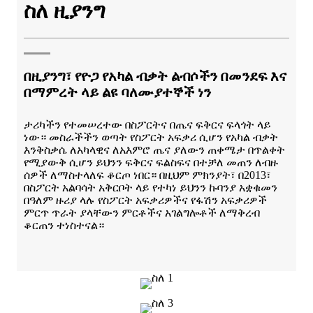
ስለ ዚያንግ
በዚያንግ፣ የዮጋ የአካል ብቃት ልብሶችን በመንደፍ እና
በማምረት ላይ ልዩ ባለሙያተኞች ነን
ታሪካችን የተመሠረተው በስፖርትና በጤና ፍቅርና ፍላጎት ላይ
ነው። መስራችችን ወጣት የስፖርት አፍቃሪ ሲሆን የአካል ብቃት
እንቅስቃሴ ለአካላዊና ለአእምሮ ጤና ያለውን ጠቀሜታ በጥልቀት
የሚያውቅ ሲሆን ይህንን ፍቅርና ፍልስፍና በተቻለ መጠን ለብዙ
ሰዎች ለማስተላለፍ ቆርጦ ነበር። በዚህም ምክንያት፣ በ2013፣
በስፖርት አልባሳት አቅርቦት ላይ የተካነ ይህንን ኩባንያ አቋቁመን
በዓለም ዙሪያ ላሉ የስፖርት አፍቃሪዎችና የፋሽን አፍቃሪዎች
ምርጥ ጥራት ያላቸውን ምርቶችና አገልግሎቶች ለማቅረብ
ቆርጠን ተነስተናል።