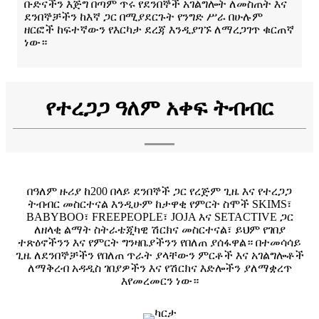
ቡድናችን እጅግ በጣም ጥሩ የደንበኞች አገልግሎት ለመስጠት እና
ደንበኞቻችን ከእኛ ጋር በሚያደርጉት የንግድ ሥራ በሁሉም
ዘርፎች ከፍተኛውን የእርካታ ደረጃ እንዲያገኙ ለማረጋገጥ ቁርጠኛ
ነው።
የተረጋጋ ዓለም አቀፍ ትብብር
በዓለም ዙሪያ ከ200 በላይ ደንበኞች ጋር የረጅም ጊዜ እና የተረጋጋ
ትብብር መስርተናል እንዲሁም ከታዋቂ የምርት ስሞች SKIMS፣
BABYBOO፣ FREEPEOPLE፣ JOJA እና SETACTIVE ጋር
ለዘላቂ ልማት ስትራቴጂካዊ ሽርክና መስርተናል፣ ይህም የገበያ
ተጽዕኖችንን እና የምርት ግንዛቤያችንን የበለጠ ያሰፋዋል። በተመሳሳይ
ጊዜ ለደንበኞቻችን የበለጠ ጥራት ያላቸውን ምርቶች እና አገልግሎቶች
ለማቅረብ አዳዲስ ገበያዎችን እና የሽርክና እድሎችን ያለማቋረጥ
እየመረመርን ነው።