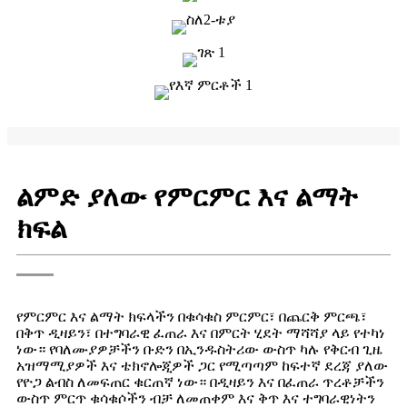
ልምድ ያለው የምርምር እና ልማት
ክፍል
የምርምር እና ልማት ክፍላችን በቁሳቁስ ምርምር፣ በጨርቅ ምርጫ፣
በቅጥ ዲዛይን፣ በተግባራዊ ፈጠራ እና በምርት ሂደት ማሻሻያ ላይ የተካነ
ነው። የባለሙያዎቻችን ቡድን በኢንዱስትሪው ውስጥ ካሉ የቅርብ ጊዜ
አዝማሚያዎች እና ቴክኖሎጂዎች ጋር የሚጣጣም ከፍተኛ ደረጃ ያለው
የዮጋ ልብስ ለመፍጠር ቁርጠኛ ነው። በዲዛይን እና በፈጠራ ጥረቶቻችን
ውስጥ ምርጥ ቁሳቁሶችን ብቻ ለመጠቀም እና ቅጥ እና ተግባራዊነትን