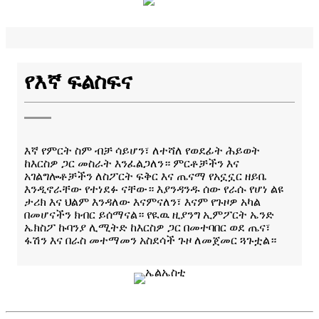
የእኛ ፍልስፍና
እኛ የምርት ስም ብቻ ሳይሆን፣ ለተሻለ የወደፊት ሕይወት
ከእርስዎ ጋር መስራት እንፈልጋለን። ምርቶቻችን እና
አገልግሎቶቻችን ለስፖርት ፍቅር እና ጤናማ የአኗኗር ዘይቤ
እንዲኖራቸው የተነደፉ ናቸው። እያንዳንዱ ሰው የራሱ የሆነ ልዩ
ታሪክ እና ህልም እንዳለው እናምናለን፣ እናም የጉዞዎ አካል
በመሆናችን ክብር ይሰማናል። የዪዉ ዚያንግ ኢምፖርት ኤንድ
ኤክስፖ ኩባንያ ሊሚትድ ከእርስዎ ጋር በመተባበር ወደ ጤና፣
ፋሽን እና በራስ መተማመን አስደሳች ጉዞ ለመጀመር ጓጉቷል።