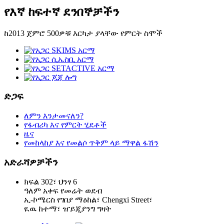
የእኛ ከፍተኛ ደንበኞቻችን
ከ2013 ጀምሮ 500ዎቹ እርካታ ያላቸው የምርት ስሞች
ድጋፍ
ለምን እንታመናለን?
የፋብሪካ እና የምርት ሂደቶች
ዜና
የመከላከያ እና የመልሶ ጥቅም ላይ ማዋል ፋሽን
አድራሻዎቻችን
ክፍል 302፣ ህንፃ 6
ዓለም አቀፍ የመሬት ወደብ
ኢ-ኮሜርስ የገበያ ማዕከል፣ Chengxi Street፣
ዪዉ ከተማ፣ ዠይጂያንግ ግዛት