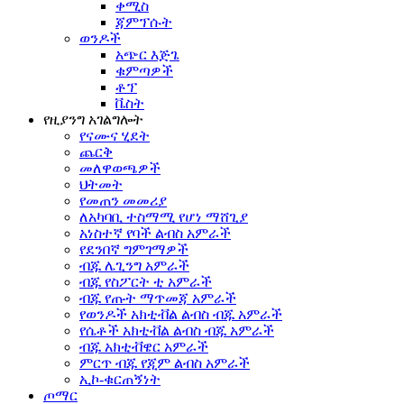
ቀሚስ
ጃምፕሱት
ወንዶች
አጭር እጅጌ
ቁምጣዎች
ቶፕ
ቬስት
የዚያንግ አገልግሎት
የናሙና ሂደት
ጨርቅ
መለዋወጫዎች
ህትመት
የመጠን መመሪያ
ለአካባቢ ተስማሚ የሆነ ማሸጊያ
አነስተኛ የባች ልብስ አምራች
የደንበኛ ግምገማዎች
ብጁ ሌጊንግ አምራች
ብጁ የስፖርት ቲ አምራች
ብጁ የጡት ማጥመጃ አምራች
የወንዶች አክቲቭል ልብስ ብጁ አምራች
የሴቶች አክቲቭል ልብስ ብጁ አምራች
ብጁ አክቲቭዌር አምራች
ምርጥ ብጁ የጂም ልብስ አምራች
ኢኮ-ቁርጠኝነት
ጦማር