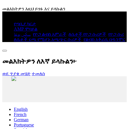
መልእክትዎን እዚህ ይፃፉ እና ይላኩልን
© የቅጂ መብት - 2010-2025፡ መብቱ በህግ የተጠበቀ ነው።
የጣቢያ ካርታ
AMP ሞባይል
سكس يوغا
,
የዮጋ ልብስ አምራች
,
ለሴቶች የዮጋ ሱሪዎች
,
የዮጋ ሱሪ
,
ለሴቶች ሩጫ የሚሆኑ አጫጭር ሱሪዎች
,
የልብስ አቅራቢ በዱንሞር
,
መልእክትዎን ለእኛ ይላኩልን፦
ወደ ጥያቄ መሄድ
ተመለስ
English
French
German
Portuguese