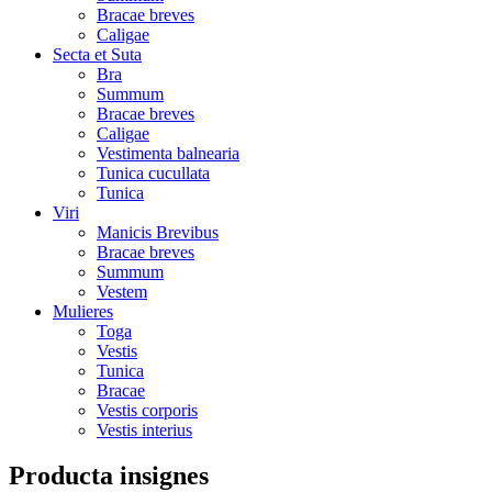
Bracae breves
Caligae
Secta et Suta
Bra
Summum
Bracae breves
Caligae
Vestimenta balnearia
Tunica cucullata
Tunica
Viri
Manicis Brevibus
Bracae breves
Summum
Vestem
Mulieres
Toga
Vestis
Tunica
Bracae
Vestis corporis
Vestis interius
Producta insignes