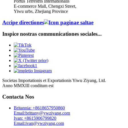
Portus Terrestris Internationalis
E-commerce Mall, Chengxi Street,
Yiwu urbs, Zhejiang Province
Accipe directiones
Inspice nostras communicationes sociales...
Societas Importationis et Exportationis Yiwu Ziyang, Ltd.
Anno MMXIII conditum est
Contacta Nos
Britannia: +8618657950860
Email:brittany@ywziyang.com
Ivan: +8615906799820
Email:ivan@ywziyang.com