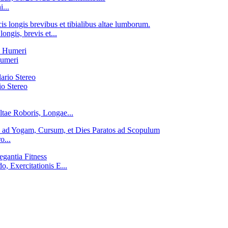
...
longis, brevis et...
Humeri
o Stereo
ltae Roboris, Longae...
o...
, Exercitationis E...