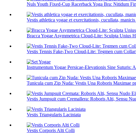
Nuls Youth Fixed-Cup Racerback Yoga Bra: Nitidum Fini
Vestis athletica yogae et exercitationis, cucullata, manicis 
Bracca Yogae Asymmetrica Cloud-Lite: Sculpta Unius 
Vestis Tennis Fake-Two Cloud-Lite: Tegmen cum Collari
Instrumentum Yogae Persicae-Elevationis Sine Suturis: A
Tunicula cum Zip Nuda: Vestis Una Roboris Maximae pr
Vestis Jumpsuit cum Cremallera: Roboris Alti, Sensu Nudo
Vestis Triangularis Laciniata
Vestis Corporis Alti Colli