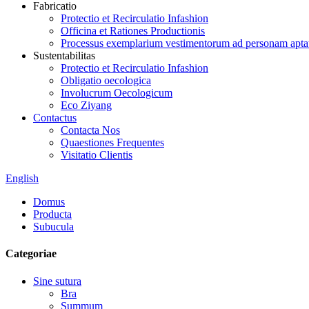
Fabricatio
Protectio et Recirculatio Infashion
Officina et Rationes Productionis
Processus exemplarium vestimentorum ad personam apt
Sustentabilitas
Protectio et Recirculatio Infashion
Obligatio oecologica
Involucrum Oecologicum
Eco Ziyang
Contactus
Contacta Nos
Quaestiones Frequentes
Visitatio Clientis
English
Domus
Producta
Subucula
Categoriae
Sine sutura
Bra
Summum