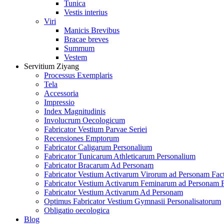
Tunica
Vestis interius
Viri
Manicis Brevibus
Bracae breves
Summum
Vestem
Servitium Ziyang
Processus Exemplaris
Tela
Accessoria
Impressio
Index Magnitudinis
Involucrum Oecologicum
Fabricator Vestium Parvae Seriei
Recensiones Emptorum
Fabricator Caligarum Personalium
Fabricator Tunicarum Athleticarum Personalium
Fabricator Bracarum Ad Personam
Fabricator Vestium Activarum Virorum ad Personam Fac
Fabricator Vestium Activarum Feminarum ad Personam 
Fabricator Vestium Activarum Ad Personam
Optimus Fabricator Vestium Gymnasii Personalisatorum
Obligatio oecologica
Blog