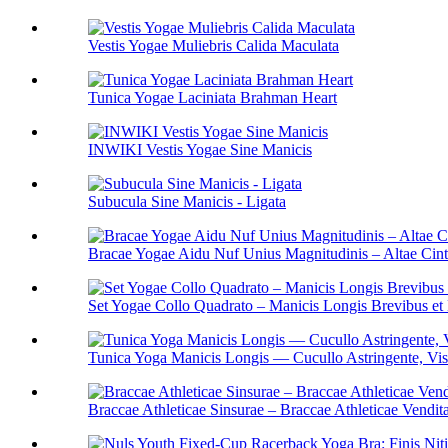
Vestis Yogae Muliebris Calida Maculata
Tunica Yogae Laciniata Brahman Heart
INWIKI Vestis Yogae Sine Manicis
Subucula Sine Manicis - Ligata
Bracae Yogae Aidu Nuf Unius Magnitudinis – Altae Cint
Set Yogae Collo Quadrato – Manicis Longis Brevibus et 
Tunica Yoga Manicis Longis — Cucullo Astringente, Vis
Braccae Athleticae Sinsurae – Braccae Athleticae Vend