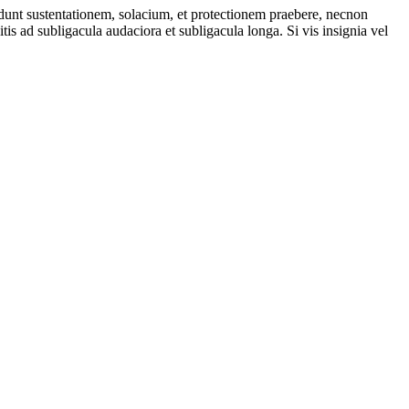
udunt sustentationem, solacium, et protectionem praebere, necnon
itis ad subligacula audaciora et subligacula longa. Si vis insignia vel