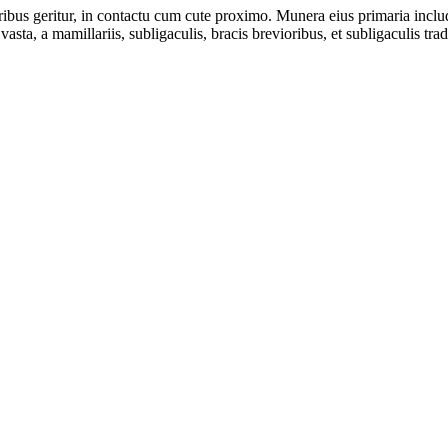
ribus geritur, in contactu cum cute proximo. Munera eius primaria incl
sta, a mamillariis, subligaculis, bracis brevioribus, et subligaculis trad