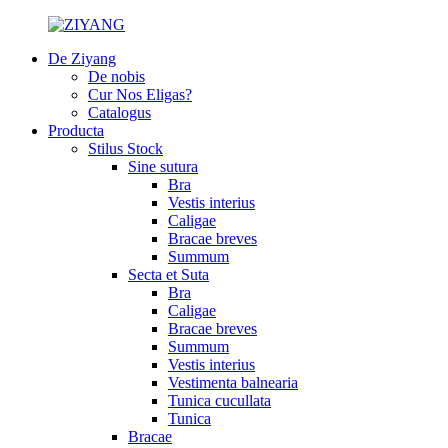
De Ziyang
De nobis
Cur Nos Eligas?
Catalogus
Producta
Stilus Stock
Sine sutura
Bra
Vestis interius
Caligae
Bracae breves
Summum
Secta et Suta
Bra
Caligae
Bracae breves
Summum
Vestis interius
Vestimenta balnearia
Tunica cucullata
Tunica
Bracae