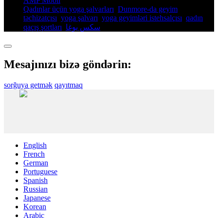
AMP Mobil
Qadınlar üçün yoga şalvarları
,
Dunmore-da geyim
təchizatçısı
,
yoga şalvarı
,
yoga geyimləri istehsalçısı
,
qadın
qaçış şortları
,
سكس يوغا
,
Mesajınızı bizə göndərin:
sorğuya getmək
qayıtmaq
English
French
German
Portuguese
Spanish
Russian
Japanese
Korean
Arabic