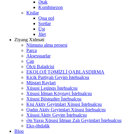
Ətək
Kombinezon
Kişilər
Qısa qol
Şortlar
Üst
Jilet
Ziyang Xidməti
Nümunə alma prosesi
Parça
Aksessuarlar
Çap
Ölçü Bələdçisi
EKOLOJİ TƏMİZLİ QABLAŞDIRMA
Kiçik Partiyalı Geyim İstehsalçısı
Müştəri Rəyləri
Xüsusi Leqinqs İstehsalçısı
Xüsusi İdman Köynəyi İstehsalçısı
Xüsusi Büstqalter İstehsalçısı
Kişi Aktiv Geyimləri Xüsusi İstehsalçısı
Qadın Aktiv Geyimləri Xüsusi İstehsalçısı
Xüsusi Aktiv Geyim İstehsalçısı
Ən Yaxşı Xüsusi İdman Zalı Geyimləri İstehsalçısı
Eko-öhdəlik
Bloq