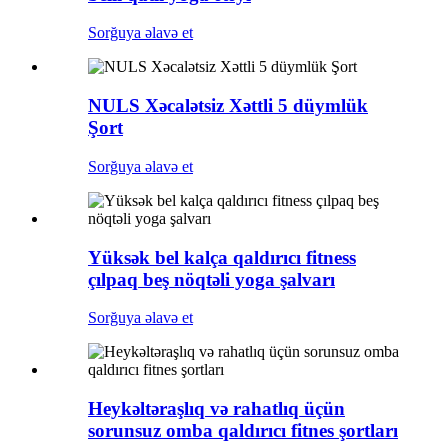
Sorğuya əlavə et
NULS Xəcalətsiz Xəttli 5 düymlük
Şort
Sorğuya əlavə et
Yüksək bel kalça qaldırıcı fitness
çılpaq beş nöqtəli yoga şalvarı
Sorğuya əlavə et
Heykəltəraşlıq və rahatlıq üçün
sorunsuz omba qaldırıcı fitnes şortları