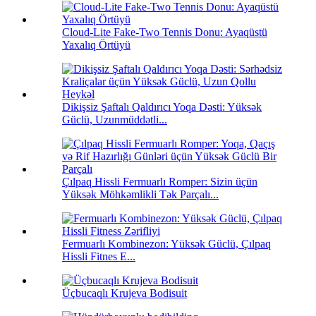
Cloud-Lite Fake-Two Tennis Donu: Ayaqüstü
Yaxalıq Örtüyü
Dikişsiz Şaftalı Qaldırıcı Yoqa Dəsti: Yüksək
Güclü, Uzunmüddətli...
Çılpaq Hissli Fermuarlı Romper: Sizin üçün
Yüksək Möhkəmlikli Tək Parçalı...
Fermuarlı Kombinezon: Yüksək Güclü, Çılpaq
Hissli Fitnes E...
Üçbucaqlı Krujeva Bodisuit