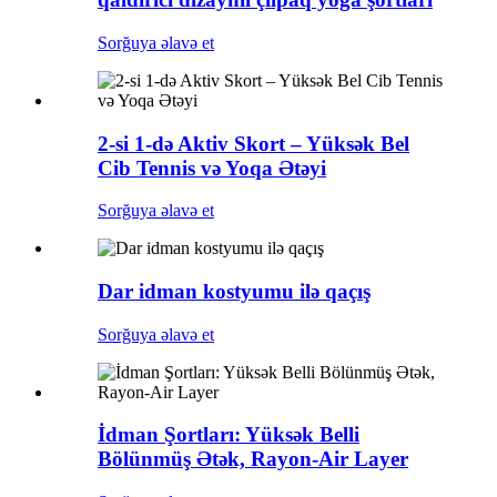
Sorğuya əlavə et
2-si 1-də Aktiv Skort – Yüksək Bel
Cib Tennis və Yoqa Ətəyi
Sorğuya əlavə et
Dar idman kostyumu ilə qaçış
Sorğuya əlavə et
İdman Şortları: Yüksək Belli
Bölünmüş Ətək, Rayon-Air Layer