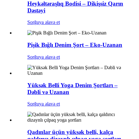
Heykəltəraşlıq Bodisi – Dikişsiz Qarın
Dəstəyi
Sorğuya əlavə et
Pişik Bığlı Denim Şort – Eko-Uzanan
Sorğuya əlavə et
Yüksək Belli Yoga Denim Şortları –
Dəbli və Uzanan
Sorğuya əlavə et
Qadınlar üçün yüksək belli, kalça
qaldırıcı dizaynlı çılpaq yoga şortları