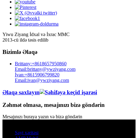
Yiwu Ziyang İdxal və İxrac MMC
2013-cü ildə təsis edilib
Bizimlə Əlaqə
Brittany:+8618657950860
Email:brittany@ywziyang.com
İvan:+8615906799820
Email:ivan@ywziyang.com
Əlaqə saxlayın
Zəhmət olmasa, mesajınızı bizə göndərin
Mesajınızı buraya yazın və bizə göndərin
© Müəllif hüquqları - 2010-2025: Bütün hüquqlar qorunur.
Sayt xəritəsi