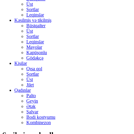
Üst
Şortlar
Leqinslər
Kəsilmiş və tikilmiş
Büstqalter
Üst
Şortlar
Leqinslər
Mayolar
Kapüşonlu
Gödəkçə
Kişilər
Qısa qol
Şortlar
Üst
Jilet
Qadınlar
Palto
Geyin
Ətək
Şalvar
Bodi kostyumu
Kombinezon