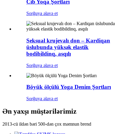
Cib Yoqa Şortları
Sorğuya əlavə et
Seksual krujevalı don – Kardiqan
üslubunda yüksək elastik
bodibildinq, asqılı
Sorğuya əlavə et
Böyük ölçülü Yoga Denim Şortları
Sorğuya əlavə et
Ən yaxşı müştərilərimiz
2013-cü ildən bəri 500-dən çox məmnun brend