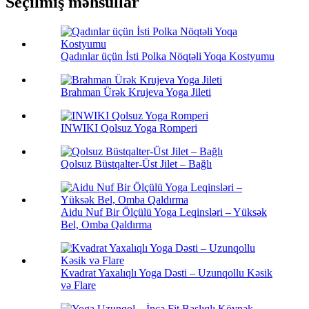
Seçilmiş məhsullar
Qadınlar üçün İsti Polka Nöqtəli Yoqa Kostyumu
Brahman Ürək Krujeva Yoga Jileti
INWIKI Qolsuz Yoga Romperi
Qolsuz Büstqalter-Üst Jilet – Bağlı
Aidu Nuf Bir Ölçülü Yoga Leqinsləri – Yüksək
Bel, Omba Qaldırma
Kvadrat Yaxalıqlı Yoga Dəsti – Uzunqollu Kəsik
və Flare