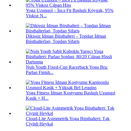
Yoga Uzunqol – İncə Fit Başlıqlı Köynək, 95%
Viskoz N...
Dikişsiz İdman Büsthalteri – Topdan İdman
Büsthalterləri, Topdan Sifariş
Nuls Youth Fixed-Cup Racerback Yoga Bra:
Parlaq Finish...
Yoga Fitness İdman Kostyumu Başlıqlı Uzunqol
Kəsik + H...
Cloud-Lite Asimmetrik Yoga Büsthalteri: Tək
Çiyinli Heykəl