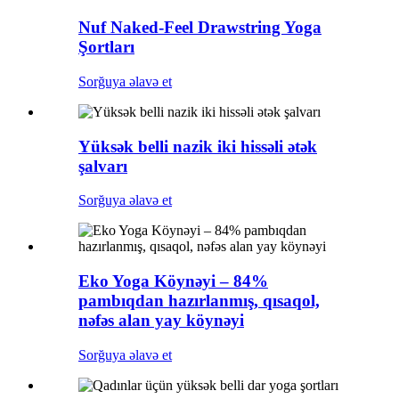
Nuf Naked-Feel Drawstring Yoga
Şortları
Sorğuya əlavə et
Yüksək belli nazik iki hissəli ətək
şalvarı
Sorğuya əlavə et
Eko Yoga Köynəyi – 84%
pambıqdan hazırlanmış, qısaqol,
nəfəs alan yay köynəyi
Sorğuya əlavə et