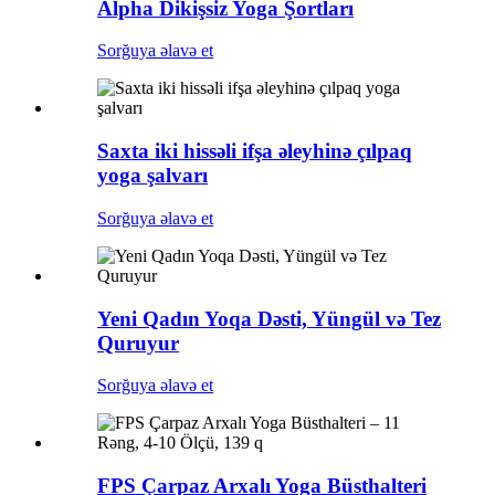
Alpha Dikişsiz Yoga Şortları
Sorğuya əlavə et
Saxta iki hissəli ifşa əleyhinə çılpaq
yoga şalvarı
Sorğuya əlavə et
Yeni Qadın Yoqa Dəsti, Yüngül və Tez
Quruyur
Sorğuya əlavə et
FPS Çarpaz Arxalı Yoga Büsthalteri