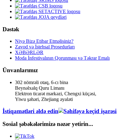
Dəstək
Niyə Bizə Etibar Etməlisiniz?
Zavod və İstehsal Prosedurları
XƏBƏRLƏR
Moda İnfestivalının Qorunması və Təkrar Emalı
Ünvanlarımız
302 nömrəli otaq, 6-cı bina
Beynəlxalq Quru Limanı
Elektron ticarət mərkəzi, Chengxi küçəsi,
Yiwu şəhəri, Zhejiang əyaləti
İstiqamətləri əldə edin
Sosial şəbəkələrimizə nəzər yetirin...