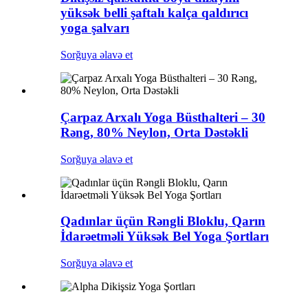
yüksək belli şaftalı kalça qaldırıcı
yoga şalvarı
Sorğuya əlavə et
Çarpaz Arxalı Yoga Büsthalteri – 30
Rəng, 80% Neylon, Orta Dəstəkli
Sorğuya əlavə et
Qadınlar üçün Rəngli Bloklu, Qarın
İdarəetməli Yüksək Bel Yoga Şortları
Sorğuya əlavə et