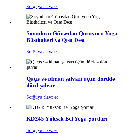
Sorğuya əlavə et
Soyuducu Günəşdən Qoruyucu Yoga
Büsthalteri və Qısa Dəst
Sorğuya əlavə et
Qaçış və idman şalvarı üçün dörddə
dörd şalvar
Sorğuya əlavə et
KD245 Yüksək Bel Yoga Şortları
Sorğuya əlavə et