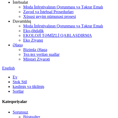
İstehsalat
Moda İnfestivalının Qorunması və Təkrar Emalı
Zavod və İstehsal Prosedurları
Xüsusi geyim nümunəsi prosesi
Davamlılıq
Moda İnfestivalının Qorunması və Təkrar Emalı
Eko-öhdəlik
EKOLOJİ TƏMİZLİ QABLAŞDIRMA
Eko Ziyanq
Əlaqə
Bizimlə Əlaqə
Tez-tez verilən suallar
Müştəri Ziyarəti
English
Ev
Stok Stil
kəsilmiş və tikilmiş
Şortlar
Kateqoriyalar
Sorunsuz
Büstqalter