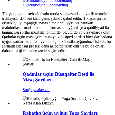
Hündürboyunlu bodibildinq
Tikişsiz geyim istehsalı üsulu moda sənayesində ən vacib texnoloji
irəliləyişlərdən biri kimi geniş şəkildə qəbul edilir. Tikişsiz şortlar
elastikliyi, yumşaqlığı, nəfəs alma qabiliyyəti və hərəkəti
məhdudlaşdırmadan bədənin formasına uyğunlaşma qabiliyyəti ilə
tanınır. Bu şortlar müxtəlif rənglərdə, ölçülərdə və dizaynlarda olur.
Qadınlar üçün məşq şortları və ya velosiped şortları kimi dar bədənə
uyğun şortlar fiziki fəaliyyətlər üçün xüsusilə uyğundur. Üstəlik, bu
şortların istehsal prosesi daha az parça tələb edir və bu da onları
daha ekoloji cəhətdən təmiz seçim edir.
Qadınlar üçün Büstqalter Dəsti ilə
Məşq Şortları
Sorğuya əlavə et
Rahatlıq üçün uyğun Yoga Şortları: