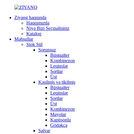
Ziyang haqqında
Haqqımızda
Niyə Bizi Seçməlisiniz
Kataloq
Məhsullar
Stok Stil
Sorunsuz
Büstqalter
Kombinezon
Leqinslər
Şortlar
Üst
Kəsilmiş və tikilmiş
Büstqalter
Leqinslər
Şortlar
Üst
Kombinezon
Mayolar
Kapüşonlu
Gödəkçə
Şalvar